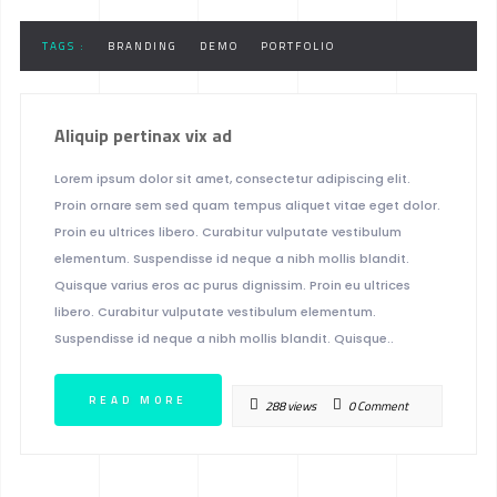
TAGS :
BRANDING
DEMO
PORTFOLIO
Aliquip pertinax vix ad
Lorem ipsum dolor sit amet, consectetur adipiscing elit.
Proin ornare sem sed quam tempus aliquet vitae eget dolor.
Proin eu ultrices libero. Curabitur vulputate vestibulum
elementum. Suspendisse id neque a nibh mollis blandit.
Quisque varius eros ac purus dignissim. Proin eu ultrices
libero. Curabitur vulputate vestibulum elementum.
Suspendisse id neque a nibh mollis blandit. Quisque..
READ MORE
288 views
0 Comment