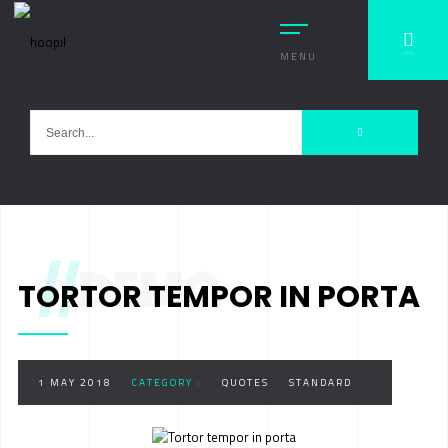
MENU
//
DEMO
TORTOR TEMPOR IN PORTA
1 MAY 2018
CATEGORY :
QUOTES
STANDARD