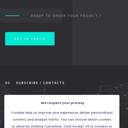
READY TO ORDER YOUR PROJECT ?
GET IN TOUCH
02.
SUBSCRIBE / CONTACTS
We respect your privacy
Cookies help us improve your experience, deliver personalized
PHONE :
+27824409174
content, and analyze traffic. You can choose which cookies
EMAIL :
INFO@HOOPIL.COM
to allow by clicking Customize. Click Accept All to consent or