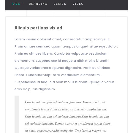
TAGS :
BRANDING
DESIGN
VIDEO
Aliquip pertinax vix ad
Lorem ipsum dolor sit amet, consectetur adipiscing elit.
Proin ornare sem sed quam tempus aliquet vitae eget dolor.
Proin eu ultrices libero. Curabitur vulputate vestibulum
elementum. Suspendisse id neque a nibh mollis blandit.
Quisque varius eros ac purus dignissim. Proin eu ultrices
libero. Curabitur vulputate vestibulum elementum.
Suspendisse id neque a nibh mollis blandit. Quisque varius
eros ac purus dignissim.
Cras lacinia magna vel molestie faucibus. Donec auctor et
urnaLorem ipsum dolor sit amet, consectetur adipiscing elit.
Cras lacinia magna vel molestie faucibus.Cras lacinia magna
vel molestie faucibus. Donec auctor et urnaLorem ipsum dolor
sit amet, consectetur adipiscing elit. Cras lacinia magna vel