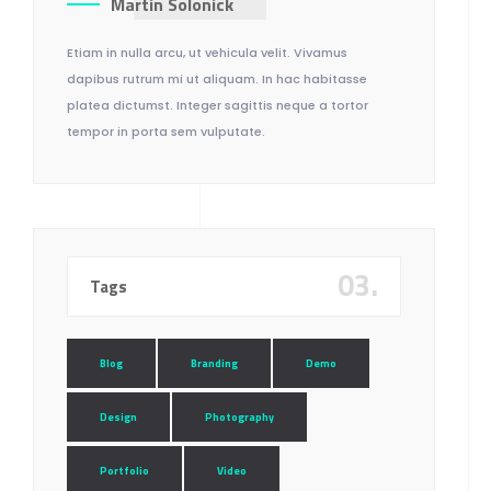
Martin Solonick
Etiam in nulla arcu, ut vehicula velit. Vivamus
dapibus rutrum mi ut aliquam. In hac habitasse
platea dictumst. Integer sagittis neque a tortor
tempor in porta sem vulputate.
03.
Tags
Blog
Branding
Demo
Design
Photography
Portfolio
Video