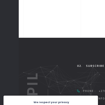
02.
SUBSCRIBE
HOOPIL
PHONE :
+27
EMAIL :
INF
We respect your privacy