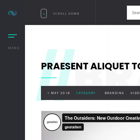
SCROLL DOWN
//
BR
MENU
PRAESENT ALIQUET 
1 MAY 2018
CATEGORY :
BRANDING
VIDE