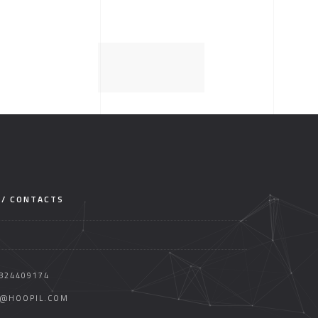
 / CONTACTS
824409174
O@HOOPIL.COM