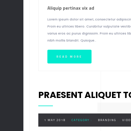
Aliquip pertinax vix ad
Lorem ipsum dolor sit amet, consectetur adipiscin
Proin eu ultrices libero. Curabitur vulputate ves
varius eros ac purus dignissim. Proin eu ultrices
nibh mollis blandit. Quisque..
READ MORE
PRAESENT ALIQUET 
1 MAY 2018
CATEGORY :
BRANDING
VIDE