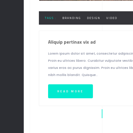
TAGS :
BRANDING
DESIGN
VIDEO
Aliquip pertinax vix ad
Lorem ipsum dolor sit amet, consectetur adipiscin
Proin eu ultrices libero. Curabitur vulputate ves
varius eros ac purus dignissim. Proin eu ultrices
nibh mollis blandit. Quisque..
READ MORE