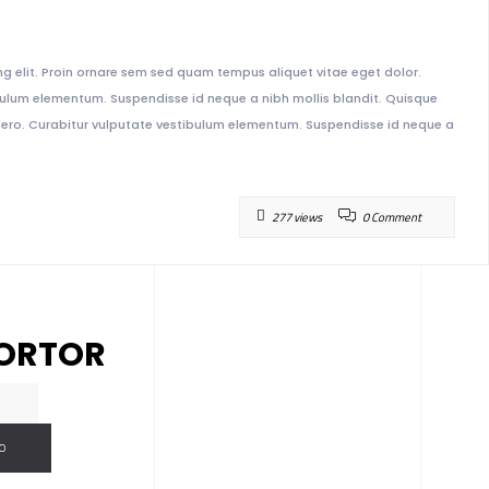
g elit. Proin ornare sem sed quam tempus aliquet vitae eget dolor.
tibulum elementum. Suspendisse id neque a nibh mollis blandit. Quisque
 libero. Curabitur vulputate vestibulum elementum. Suspendisse id neque a
277 views
0 Comment
TORTOR
O